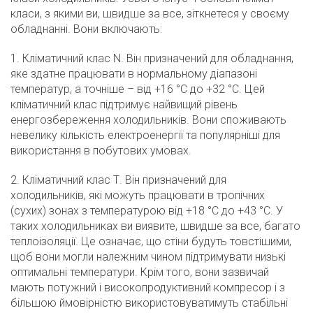
класи, з якими ви, швидше за все, зіткнетеся у своєму
обладнанні. Вони включають:
1. Кліматичний клас N. Він призначений для обладнання,
яке здатне працювати в нормальному діапазоні
температур, а точніше – від +16 °C до +32 °C. Цей
кліматичний клас підтримує найвищий рівень
енергозбереження холодильників. Вони споживають
невелику кількість електроенергії та популярніші для
використання в побутових умовах.
2. Кліматичний клас Т. Він призначений для
холодильників, які можуть працювати в тропічних
(сухих) зонах з температурою від +18 °C до +43 °C. У
таких холодильниках ви виявите, швидше за все, багато
теплоізоляції. Це означає, що стіни будуть товстішими,
щоб вони могли належним чином підтримувати низькі
оптимальні температури. Крім того, вони зазвичай
мають потужний і високопродуктивний компресор і з
більшою ймовірністю використовуватимуть стабільні