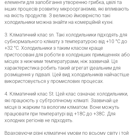
елементи для запобігання утворенню грибка, цвілі та
інших процесів розвитку мікроорганізмів, які впливають
на якість продуктів. З великою ймовірністю такі
холодильники можна знайти на комерційній кухні.
3. Кліматичний клас sn. Такі холодильники підходять для
субнормального клімату з температурою від +10 °C до
+32 °C. Холодильники з таким класом краще
пристосовані для роботи в холодніших приміщеннях або
місцях з нижчими температурами, ніж зазвичай. Ця
характеристика робить такий агрегат ідеальним для
розміщення у підвалі. Цей вид холодильників найчастіше
використовується у промислових процесах.
4. Кліматичний клас St. Цей клас означає холодильники,
які працюють у субтропічному кліматі. Зазвичай це
місця із жарким та вологим кліматом. Вони можуть
працювати при температурі від +18С до +38С. Для
холодних регіонів не підходять.
Враховуючи різні кліматичні умови по всьому світу і той