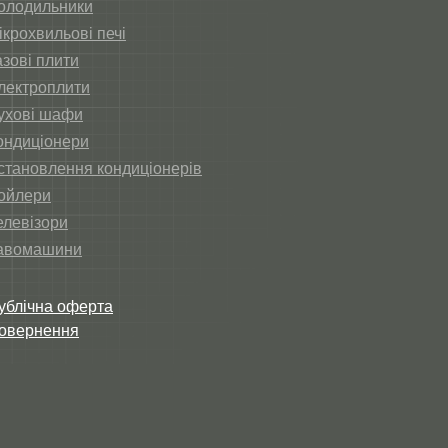
олодильники
ікрохвильові печі
азові плити
лектроплити
ухові шафи
ондиціонери
становлення кондиціонерів
ойлери
елевізори
авомашини
ублічна оферта
овернення