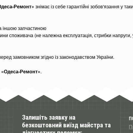
Одеса-Ремонт»
знімає із себе гарантійні зобов'язання у так
на іншою запчастиною
вини споживача (не належна експлуатація, стрибки напруги,
перед замовником згідно із законодавством України.
р
«Одеса-Ремонт»
.
Залишіть заявку на
П
безкоштовний виїзд майстра та
П
діагностику поломки: