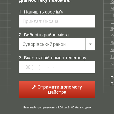
Х
М
1. Напишіть своє ім'я
Г
Е
Д
2. Виберіть район міста
К
В
Б
Т
3. Вкажіть свій номер телефону
К
П
П
Отримати допомогу
майстра
Наші майстри працюють з 9.00 до 21.00 без вихідних