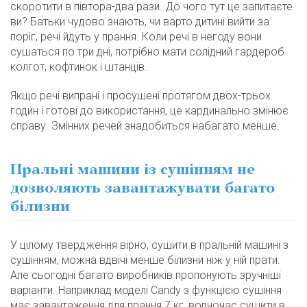
скоротити в півтора-два рази. До чого тут це запитаєте
ви? Батьки чудово знають, чи варто дитині вийти за
поріг, речі йдуть у прання. Коли речі в негоду вони
сушаться по три дні, потрібно мати солідний гардероб
колгот, кофтинок і штанців.
Якщо речі випрані і просушені протягом двох-трьох
годин і готові до використання, це кардинально змінює
справу. Змінних речей знадобиться набагато менше.
Пральні машини із сушінням не
дозволяють завантажувати багато
білизни
У цілому твердження вірно, сушити в пральній машині з
сушінням, можна вдвічі менше білизни ніж у ній прати.
Але сьогодні багато виробників пропонують зручніші
варіанти. Наприклад моделі Candy з функцією сушіння
має завантаження для прання 7 кг, водночас сушити в