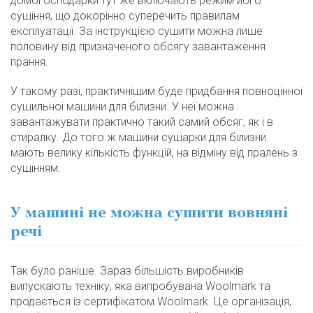
домогосподарки тут же включають режим його
сушіння, що докорінно суперечить правилам
експлуатації. За інструкцією сушити можна лише
половину від призначеного обсягу завантаження
прання.
У такому разі, практичнішим буде придбання повноцінної
сушильної машини для білизни. У неї можна
завантажувати практично такий самий обсяг, як і в
стиралку. До того ж машини сушарки для білизни
мають велику кількість функцій, на відміну від пралень з
сушінням.
У машині не можна сушити вовняні
речі
Так було раніше. Зараз більшість виробників
випускають техніку, яка випробувана Woolmark та
продається із сертифікатом Woolmark. Це організація,