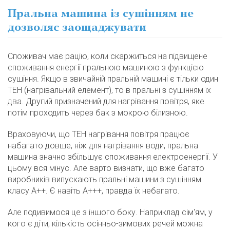
Пральна машина із сушінням не
дозволяє заощаджувати
Споживач має рацію, коли скаржиться на підвищене
споживання енергії пральною машиною з функцією
сушіння. Якщо в звичайній пральній машині є тільки один
ТЕН (нагрівальний елемент), то в пральні з сушінням їх
два. Другий призначений для нагрівання повітря, яке
потім проходить через бак з мокрою білизною.
Враховуючи, що ТЕН нагрівання повітря працює
набагато довше, ніж для нагрівання води, пральна
машина значно збільшує споживання електроенергії. У
цьому вся мінус. Але варто визнати, що вже багато
виробників випускають пральні машини з сушінням
класу A++. Є навіть А+++, правда їх небагато.
Але подивимося це з іншого боку. Наприклад сім'ям, у
кого є діти, кількість осінньо-зимових речей можна