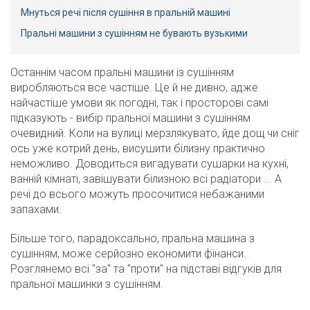
Мнуться речі після сушіння в пральній машині
Пральні машини з сушінням не бувають вузькими
Останнім часом пральні машини із сушінням
виробляються все частіше. Це й не дивно, адже
найчастіше умови як погодні, так і просторові самі
підказують - вибір пральної машини з сушінням
очевидний. Коли на вулиці мерзлякувато, йде дощ чи сніг
ось уже котрий день, висушити білизну практично
неможливо. Доводиться вигадувати сушарки на кухні,
ванній кімнаті, завішувати білизною всі радіатори ... А
речі до всього можуть просочитися небажаними
запахами.
Більше того, парадоксально, пральна машина з
сушінням, може серйозно економити фінанси.
Розглянемо всі "за" та "проти" на підставі відгуків для
пральної машинки з сушінням.