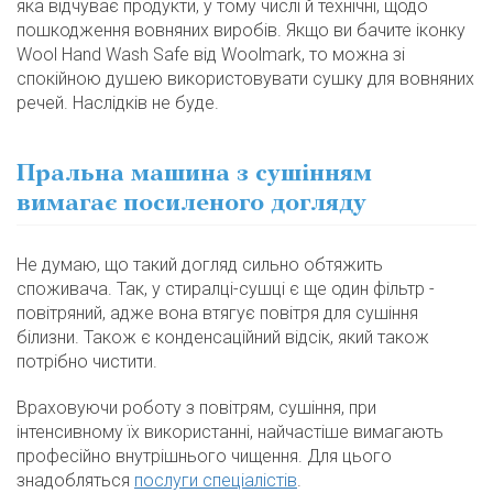
яка відчуває продукти, у тому числі й технічні, щодо
пошкодження вовняних виробів. Якщо ви бачите іконку
Wool Hand Wash Safe від Woolmark, то можна зі
спокійною душею використовувати сушку для вовняних
речей. Наслідків не буде.
Пральна машина з сушінням
вимагає посиленого догляду
Не думаю, що такий догляд сильно обтяжить
споживача. Так, у стиралці-сушці є ще один фільтр -
повітряний, адже вона втягує повітря для сушіння
білизни. Також є конденсаційний відсік, який також
потрібно чистити.
Враховуючи роботу з повітрям, сушіння, при
інтенсивному їх використанні, найчастіше вимагають
професійно внутрішнього чищення. Для цього
знадобляться
послуги спеціалістів
.