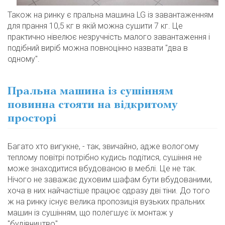
Також на ринку є пральна машина LG із завантаженням
для прання 10,5 кг в якій можна сушити 7 кг. Це
практично нівелює незручність малого завантаження і
подібний виріб можна повноцінно назвати "два в
одному".
Пральна машина із сушінням
повинна стояти на відкритому
просторі
Багато хто вигукне, - так, звичайно, адже вологому
теплому повітрі потрібно кудись подітися, сушіння не
може знаходитися вбудованою в меблі. Це не так.
Нічого не заважає духовим шафам бути вбудованими,
хоча в них найчастіше працює одразу дві тіни. До того
ж на ринку існує велика пропозиція вузьких пральних
машин із сушінням, що полегшує їх монтаж у
"будівництво".