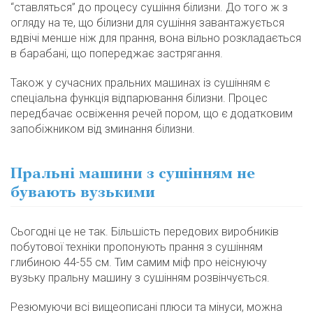
“ставляться” до процесу сушіння білизни. До того ж з
огляду на те, що білизни для сушіння завантажується
вдвічі менше ніж для прання, вона вільно розкладається
в барабані, що попереджає застрягання.
Також у сучасних пральних машинах із сушінням є
спеціальна функція відпарювання білизни. Процес
передбачає освіження речей пором, що є додатковим
запобіжником від зминання білизни.
Пральні машини з сушінням не
бувають вузькими
Сьогодні це не так. Більшість передових виробників
побутової техніки пропонують прання з сушінням
глибиною 44-55 см. Тим самим міф про неіснуючу
вузьку пральну машину з сушінням розвінчується.
Резюмуючи всі вищеописані плюси та мінуси, можна