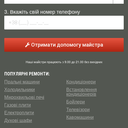
3. Вкажіть свій номер телефону
Отримати допомогу майстра
Наші майстри працюють з 9.00 до 21.00 без вихідних
ПОПУЛЯРНІ РЕМОНТИ:
Пральні машини
Кондиціонери
Холодильники
Встановлення
кондиціонерів
Мікрохвильові печі
Бойлери
Газові плити
Телевізори
Електроплити
Кавомашини
Духові шафи