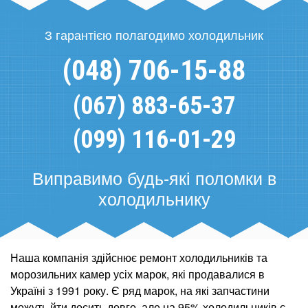
З гарантією полагодимо холодильник
(048) 706-15-88
(067) 883-65-37
(099) 116-01-29
Виправимо будь-які поломки в
холодильнику
Наша компанія здійснює ремонт холодильників та
морозильних камер усіх марок, які продавалися в
Україні з 1991 року. Є ряд марок, на які запчастини
можуть йти досить довго, але на 95% холодильників є