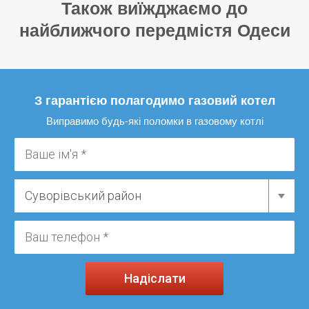
Також виїжджаємо до
найближчого передмістя Одеси
З гарантією полагодимо газовий котел
Виправимо будь-які поломки в газовому котлі
Надіслати