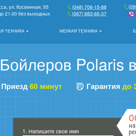
(09
сса, ул. Косвенная, 55
(048) 706-15-88
 до 21.00 без выходных
(067) 883-65-37
АЯ ТЕХНИКА
МЕЛКАЯ ТЕХНИКА
Б
Бойлеров Polaris 
Приезд
60 минут
Гарантия
до 
О
на
1. Напишите свое имя
ре