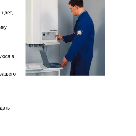
 цвет,
ику
уюся в
 вашего
дать
в