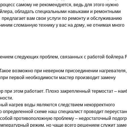
процесс самому не рекомендуется, ведь для этого нужно
ойлера, обладать специальными навыками и ремонтными
 предлагает вам свои услуги по ремонту и обслуживанию
чиним сломанную технику у вас на дому, не отнимая много
нием следующих проблем, связанных с работой бойлера Po
акое возможно при неверном присоединении нагревателя,
 при первой необходимости мастер производит замену
ер при этом работает. Плохо закрепленный термостат – наи
ности.
ный нагрев воды являются следствием некорректного
По определенной схеме наш специалист проводит переустан
а собой противоположную проблему – недостаточный подог
емпературный режим, но чаще всего решением служит зам