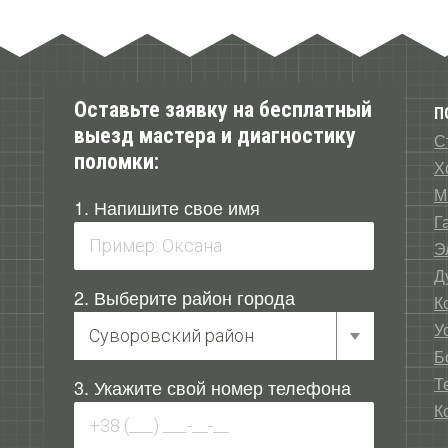
Оставьте заявку на бесплатный
П
выезд мастера и диагностику
С
поломки:
Х
М
1. Напишите свое имя
Г
Э
Д
2. Выберите район города
К
У
Б
Т
3. Укажите свой номер телефона
К