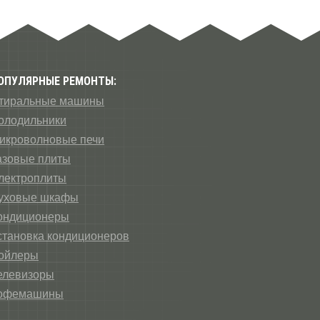
ОПУЛЯРНЫЕ РЕМОНТЫ:
тиральные машины
олодильники
икроволновые печи
азовые плиты
лектроплиты
уховые шкафы
ондиционеры
становка кондиционеров
ойлеры
елевизоры
офемашины