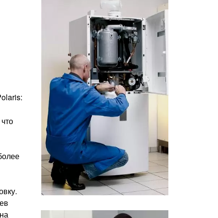
laris:
 что
более
овку.
рев
ена