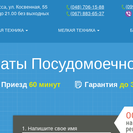
(09
сса, ул. Косвенная, 55
(048) 706-15-88
 до 21.00 без выходных
(067) 883-65-37
АЯ ТЕХНИКА
МЕЛКАЯ ТЕХНИКА
Б
латы Посудомоечн
Приезд
60 минут
Гарантия
до 
О
на
1. Напишите свое имя
ре