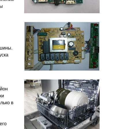
ды
ашины.
уска
айон
ки
лько в
его