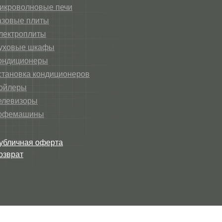
икроволновые печи
азовые плиты
лектроплиты
уховые шкафы
ондиционеры
становка кондиционеров
ойлеры
елевизоры
офемашины
убличная оферта
озврат