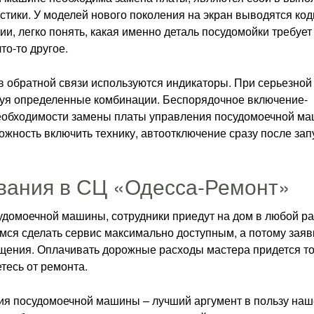
тики. У моделей нового поколения на экран выводятся ко
ии, легко понять, какая именно деталь посудомойки требует
то-то другое.
ов обратной связи используются индикаторы. При серьезной
азуя определенные комбинации. Беспорядочное включение-
необходимости замены платы управления посудомоечной м
ожность включить технику, автоотключение сразу после зап
вания в СЦ «Одесса-Ремонт»
удомоечной машины, сотрудники приедут на дом в любой р
мся сделать сервис максимально доступным, а потому заяв
ащения. Оплачивать дорожные расходы мастера придется то
тесь от ремонта.
я посудомоечной машины – лучший аргумент в пользу наш