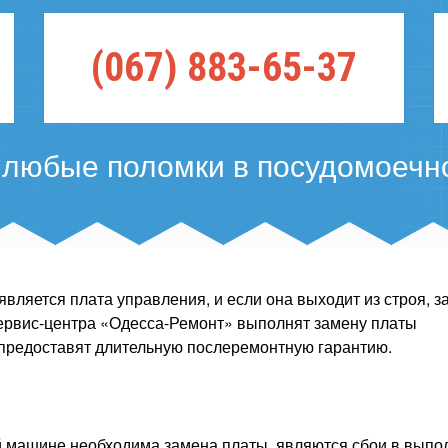
(067) 883-65-37
 любые поломки в посудомоечн
яется плата управления, и если она выходит из строя, з
ервис-центра «Одесса-Ремонт» выполнят замену платы
 предоставят длительную послеремонтную гарантию.
й машине необходима замена платы, являются сбои в выпо