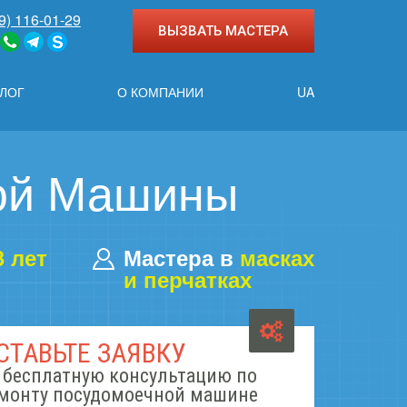
9) 116-01-29
ВЫЗВАТЬ МАСТЕРА
ЛОГ
О КОМПАНИИ
UA
ой Машины
3 лет
Мастера в
масках
и перчатках
СТАВЬТЕ ЗАЯВКУ
 бесплатную консультацию по
монту посудомоечной машине