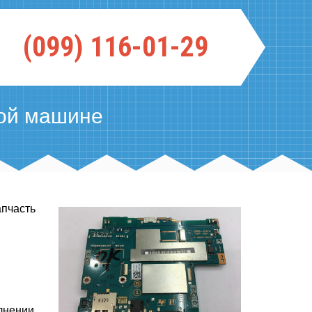
(099) 116-01-29
ой машине
апчасть
лнении