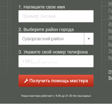
М
1. Напишите свое имя
Г
Э
Д
2. Выберите район города
К
У
Б
Т
3. Укажите свой номер телефона
К
П
В
Получить помощь мастера
Наши мастера работают с 9.00 до 21.00 без выходных