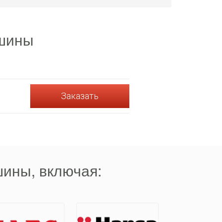
ашины
Заказать
ины, включая: