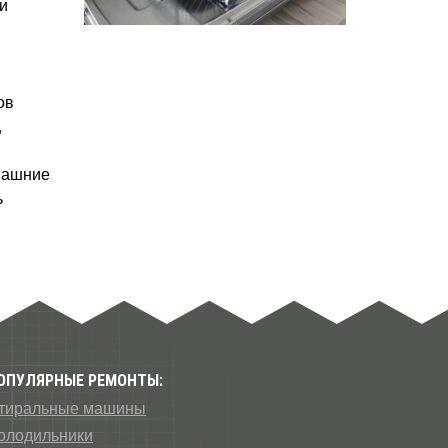
и
ов
,
омашние
ь
ОПУЛЯРНЫЕ РЕМОНТЫ:
тиральные машины
олодильники