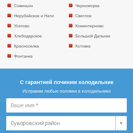
Совиньон
Черноморка
Нерубайское и Нати
Светлое
Усатово
Коминтерново
Хлебодарское
Большой Дальник
Красноселка
Котовка
Фонтанка
С гарантией починим холодильник
Исправим любые поломки в холодильнике